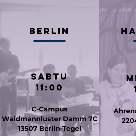
Berlin
H
SABtu
M
11:00
C-Campus
Ahrens
Waidmannluster Damm 7C
220
13507 Berlin-Tegel